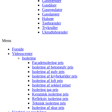
Gasbrænder
Gasdåser
Gasregulator
Gasslanger
Halsrør
Tagbrænder
Trykruller
Ukrudtsbrænder
Menu
Forside
Videnscenter
Isolering
Facadeisolering pris
Isolering af betongulv pris
Isolering af gulv pris
Isolering af krybekælder pris
Isolering af loft pris
Isolering af sokkel priser
Isolering tag pris
Keramisk isolering pris
Refleksiv isolering pris
Teknisk isolering pris
Isolering af skur pris