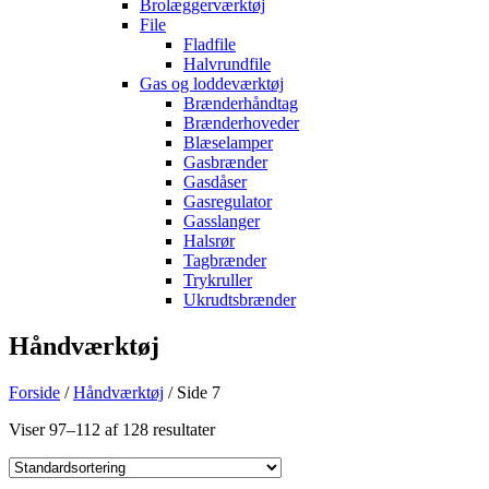
Brolæggerværktøj
File
Fladfile
Halvrundfile
Gas og loddeværktøj
Brænderhåndtag
Brænderhoveder
Blæselamper
Gasbrænder
Gasdåser
Gasregulator
Gasslanger
Halsrør
Tagbrænder
Trykruller
Ukrudtsbrænder
Håndværktøj
Forside
/
Håndværktøj
/ Side 7
Viser 97–112 af 128 resultater