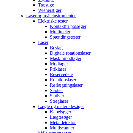
Træstige
Wienerstiger
Laser og måleinstrumenter
Elektriske tester
Kontaktfri polsøger
Multimeter
Spændingstester
Laser
Beslag
Digitale rotationslaser
Maskinmodtager
Modtager
Priklaser
Reservedele
Rotationslaser
Rørlægningslaser
Stadier
Stativer
Streglaser
Lægte og materialesøger
Kabelsøger
Lægtesøger
Metaldetektor
Multiscanner