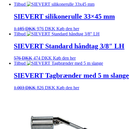
Tilbud
SIEVERT silikonerulle 33×45 mm
1.185
DKK
976
DKK
Køb den her
Tilbud
SIEVERT Standard håndtag 3/8″ LH
576
DKK
474
DKK
Køb den her
Tilbud
SIEVERT Tagbrænder med 5 m slange
1.003
DKK
826
DKK
Køb den her