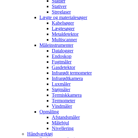
Stadier
Stativer
Streglaser
Lægte og materialesøger
Kabelsøger
Lægtesøger
Metaldetektor
Multiscanner
Måleinstrumenter
Datalogger
Endoskop
Fugtmåler
Gasdetektor
Infrarødt termometer
Infrarødtkamera
Luxmåler
Støjmåler
Termiskkamera
Termometer
Vindmåler
Opmåling
Afstandsmåler
Målehjul
Nivellering
Håndværktøj