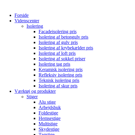
Forside
Videnscenter
Isolering
Facadeisolering pris
Isolering af betongulv pris
Isolering af gulv pris
Isolering af krybekælder pris
Isolering af loft pris
Isolering af sokkel priser
Isolering tag pris
Keramisk isolering pris
Refleksiv isolering pris
Teknisk isolering pris
Isolering af skur pris
Værktøj og produkter
Stiger
Alu stige
Arbejdsbuk
Foldestige
Hemsestige
Multistige
Skydestige
Tagstige