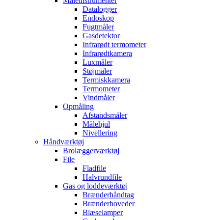
Måleinstrumenter
Datalogger
Endoskop
Fugtmåler
Gasdetektor
Infrarødt termometer
Infrarødtkamera
Luxmåler
Støjmåler
Termiskkamera
Termometer
Vindmåler
Opmåling
Afstandsmåler
Målehjul
Nivellering
Håndværktøj
Brolæggerværktøj
File
Fladfile
Halvrundfile
Gas og loddeværktøj
Brænderhåndtag
Brænderhoveder
Blæselamper