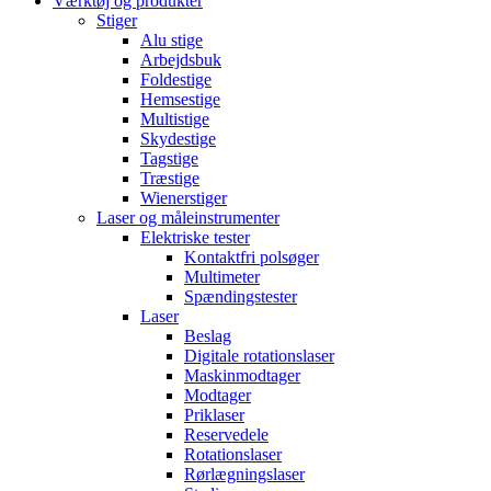
Værktøj og produkter
Stiger
Alu stige
Arbejdsbuk
Foldestige
Hemsestige
Multistige
Skydestige
Tagstige
Træstige
Wienerstiger
Laser og måleinstrumenter
Elektriske tester
Kontaktfri polsøger
Multimeter
Spændingstester
Laser
Beslag
Digitale rotationslaser
Maskinmodtager
Modtager
Priklaser
Reservedele
Rotationslaser
Rørlægningslaser