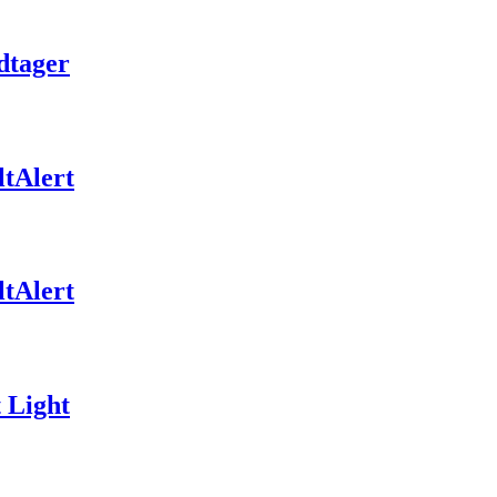
dtager
ltAlert
ltAlert
 Light