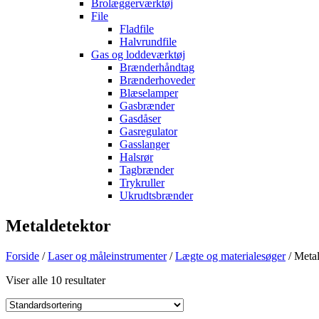
Brolæggerværktøj
File
Fladfile
Halvrundfile
Gas og loddeværktøj
Brænderhåndtag
Brænderhoveder
Blæselamper
Gasbrænder
Gasdåser
Gasregulator
Gasslanger
Halsrør
Tagbrænder
Trykruller
Ukrudtsbrænder
Metaldetektor
Forside
/
Laser og måleinstrumenter
/
Lægte og materialesøger
/ Metal
Viser alle 10 resultater