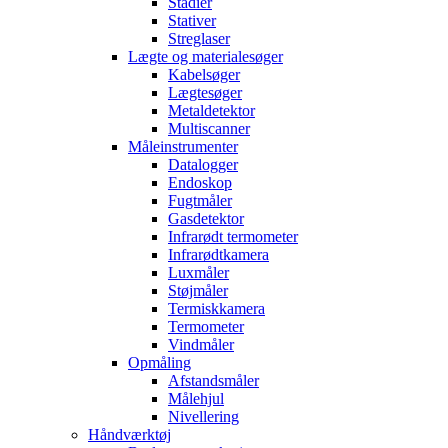
Stadier
Stativer
Streglaser
Lægte og materialesøger
Kabelsøger
Lægtesøger
Metaldetektor
Multiscanner
Måleinstrumenter
Datalogger
Endoskop
Fugtmåler
Gasdetektor
Infrarødt termometer
Infrarødtkamera
Luxmåler
Støjmåler
Termiskkamera
Termometer
Vindmåler
Opmåling
Afstandsmåler
Målehjul
Nivellering
Håndværktøj