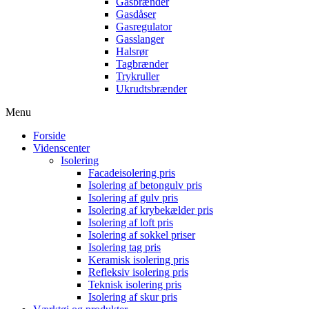
Gasbrænder
Gasdåser
Gasregulator
Gasslanger
Halsrør
Tagbrænder
Trykruller
Ukrudtsbrænder
Menu
Forside
Videnscenter
Isolering
Facadeisolering pris
Isolering af betongulv pris
Isolering af gulv pris
Isolering af krybekælder pris
Isolering af loft pris
Isolering af sokkel priser
Isolering tag pris
Keramisk isolering pris
Refleksiv isolering pris
Teknisk isolering pris
Isolering af skur pris