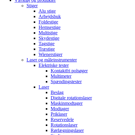
Værktøj og produkter
Stiger
Alu stige
Arbejdsbuk
Foldestige
Hemsestige
Multistige
Skydestige
Tagstige
Træstige
Wienerstiger
Laser og måleinstrumenter
Elektriske tester
Kontaktfri polsøger
Multimeter
Spændingstester
Laser
Beslag
Digitale rotationslaser
Maskinmodtager
Modtager
Priklaser
Reservedele
Rotationslaser
Rørlægningslaser