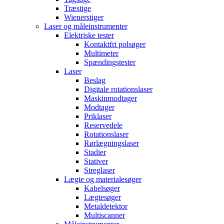
Træstige
Wienerstiger
Laser og måleinstrumenter
Elektriske tester
Kontaktfri polsøger
Multimeter
Spændingstester
Laser
Beslag
Digitale rotationslaser
Maskinmodtager
Modtager
Priklaser
Reservedele
Rotationslaser
Rørlægningslaser
Stadier
Stativer
Streglaser
Lægte og materialesøger
Kabelsøger
Lægtesøger
Metaldetektor
Multiscanner