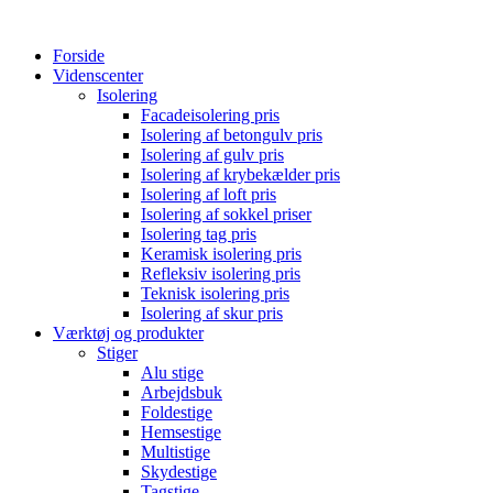
Forside
Videnscenter
Isolering
Facadeisolering pris
Isolering af betongulv pris
Isolering af gulv pris
Isolering af krybekælder pris
Isolering af loft pris
Isolering af sokkel priser
Isolering tag pris
Keramisk isolering pris
Refleksiv isolering pris
Teknisk isolering pris
Isolering af skur pris
Værktøj og produkter
Stiger
Alu stige
Arbejdsbuk
Foldestige
Hemsestige
Multistige
Skydestige
Tagstige