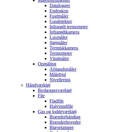
Måleinstrumenter
Datalogger
Endoskop
Fugtmåler
Gasdetektor
Infrarødt termometer
Infrarødtkamera
Luxmåler
Støjmåler
Termiskkamera
Termometer
Vindmåler
Opmåling
Afstandsmåler
Målehjul
Nivellering
Håndværktøj
Brolæggerværktøj
File
Fladfile
Halvrundfile
Gas og loddeværktøj
Brænderhåndtag
Brænderhoveder
Blæselamper