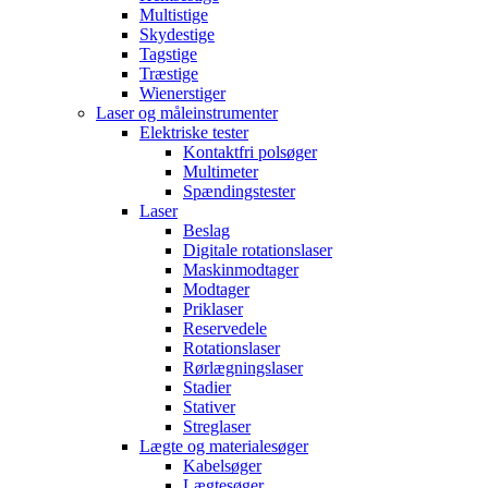
Multistige
Skydestige
Tagstige
Træstige
Wienerstiger
Laser og måleinstrumenter
Elektriske tester
Kontaktfri polsøger
Multimeter
Spændingstester
Laser
Beslag
Digitale rotationslaser
Maskinmodtager
Modtager
Priklaser
Reservedele
Rotationslaser
Rørlægningslaser
Stadier
Stativer
Streglaser
Lægte og materialesøger
Kabelsøger
Lægtesøger