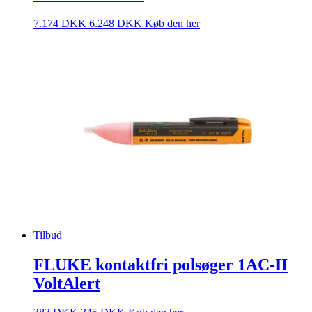
7.174
DKK
6.248
DKK
Køb den her
Tilbud
FLUKE kontaktfri polsøger 1AC-II
VoltAlert