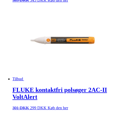
383
DKK
345
DKK
Køb den her
Tilbud
FLUKE kontaktfri polsøger 2AC-II
VoltAlert
301
DKK
299
DKK
Køb den her