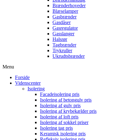
Brænderhoveder
Blæselamper
Gasbrænder
Gasdåser
Gasregulator
Gasslanger
Halsrør
Tagbrænder
Trykruller
Ukrudtsbrænder
Menu
Forside
Videnscenter
Isolering
Facadeisolering pris
Isolering af betongulv pris
Isolering af gulv pris
Isolering af krybekælder pris
Isolering af loft pris
Isolering af sokkel priser
Isolering tag pris
Keramisk isolering pris
Refleksiv isolering pris