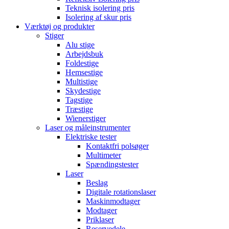
Teknisk isolering pris
Isolering af skur pris
Værktøj og produkter
Stiger
Alu stige
Arbejdsbuk
Foldestige
Hemsestige
Multistige
Skydestige
Tagstige
Træstige
Wienerstiger
Laser og måleinstrumenter
Elektriske tester
Kontaktfri polsøger
Multimeter
Spændingstester
Laser
Beslag
Digitale rotationslaser
Maskinmodtager
Modtager
Priklaser
Reservedele