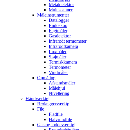
Metaldetektor
Multiscanner
Måleinstrumenter
Datalogger
Endoskop
Fugtmåler
Gasdetektor
Infrarødt termometer
Infrarødtkamera
Luxmåler
Støjmåler
Termiskkamera
Termometer
Vindmåler
Opmåling
Afstandsmåler
Målehjul
Nivellering
Håndværktøj
Brolæggerværktøj
File
Fladfile
Halvrundfile
Gas og loddeværktøj
Brænderhåndtag