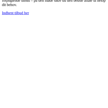
forpligtende tilbud – på den måde sikre du den bedste aftale til netop
dit behov.
Indhent tilbud her