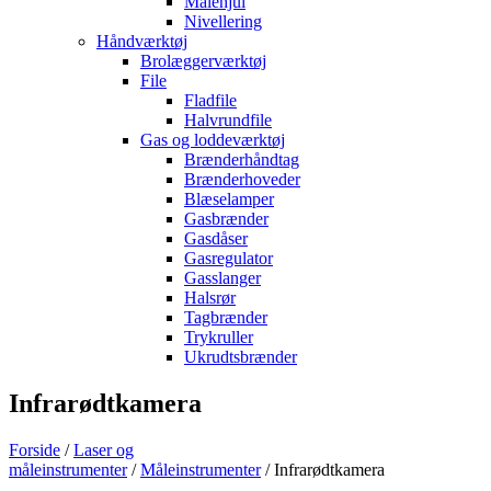
Målehjul
Nivellering
Håndværktøj
Brolæggerværktøj
File
Fladfile
Halvrundfile
Gas og loddeværktøj
Brænderhåndtag
Brænderhoveder
Blæselamper
Gasbrænder
Gasdåser
Gasregulator
Gasslanger
Halsrør
Tagbrænder
Trykruller
Ukrudtsbrænder
Infrarødtkamera
Forside
/
Laser og
måleinstrumenter
/
Måleinstrumenter
/ Infrarødtkamera