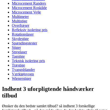
Microcement Randers
Microcement Roskilde
Microcement Vejle
Multimeter
Multistige
Overfræser
Refleksiv isolering pris
Rotationslaser
Skydestige
Spændingstester
Stiger
Streglaser
Tagstige
Teknisk isolering pris
Træstige
Tvangsblander
Værktøjsvogn
Wienerstiger
Indhent 3 uforpligtende håndværker
tilbud
Ønsker du den bedste samlet tilbud? så indhent 3 forskellige