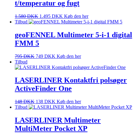
t/temperatur og fugt
1.580
DKK
1.495
DKK
Køb den her
Tilbud
geoFENNEL Multimeter 5-i-1 digital
FMM 5
795
DKK
749
DKK
Køb den her
Tilbud
LASERLINER Kontaktfri polsøger
ActiveFinder One
148
DKK
138
DKK
Køb den her
Tilbud
LASERLINER Multimeter
MultiMeter Pocket XP