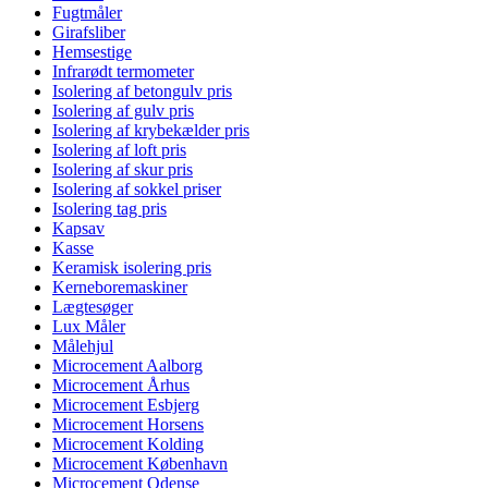
Fugtmåler
Girafsliber
Hemsestige
Infrarødt termometer
Isolering af betongulv pris
Isolering af gulv pris
Isolering af krybekælder pris
Isolering af loft pris
Isolering af skur pris
Isolering af sokkel priser
Isolering tag pris
Kapsav
Kasse
Keramisk isolering pris
Kerneboremaskiner
Lægtesøger
Lux Måler
Målehjul
Microcement Aalborg
Microcement Århus
Microcement Esbjerg
Microcement Horsens
Microcement Kolding
Microcement København
Microcement Odense