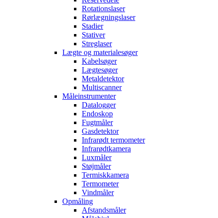
Rotationslaser
Rørlægningslaser
Stadier
Stativer
Streglaser
Lægte og materialesøger
Kabelsøger
Lægtesøger
Metaldetektor
Multiscanner
Måleinstrumenter
Datalogger
Endoskop
Fugtmåler
Gasdetektor
Infrarødt termometer
Infrarødtkamera
Luxmåler
Støjmåler
Termiskkamera
Termometer
Vindmåler
Opmåling
Afstandsmåler