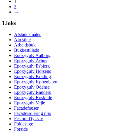
1
2
→
Links
Afstandsmåler
Alu stige
Arbejdsbuk
Bukkestillads
Epoxygulv Aalborg
Epoxygulv Århus
Epoxygulv Esbjerg
Epoxygulv Horsens
Epoxygulv Kolding
Epoxygulv København
Epoxygulv Odense
Epoxygulv Randers
Epoxygulv Roskilde
Epoxygulv Vejle
Facadefræser
Facadeisolering pris
Festool Dyksav
Foldestige
Forside