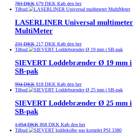
783
DKK
679
DKK
Køb den her
Tilbud
LASERLINER Universal multimeter
MultiMeter
231
DKK
217
DKK
Køb den her
Tilbud
SIEVERT Loddebrænder Ø 19 mm i
SB-pak
994
DKK
818
DKK
Køb den her
Tilbud
SIEVERT Loddebrænder Ø 25 mm i
SB-pak
1.054
DKK
868
DKK
Køb den her
Tilbud