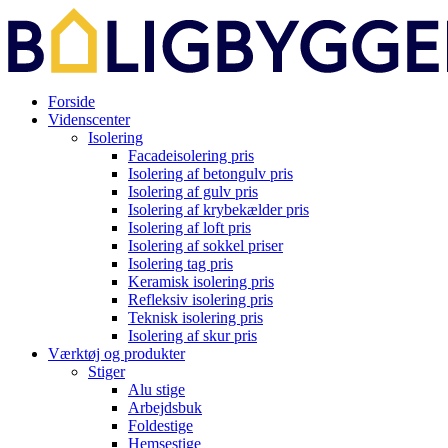
Forside
Videnscenter
Isolering
Facadeisolering pris
Isolering af betongulv pris
Isolering af gulv pris
Isolering af krybekælder pris
Isolering af loft pris
Isolering af sokkel priser
Isolering tag pris
Keramisk isolering pris
Refleksiv isolering pris
Teknisk isolering pris
Isolering af skur pris
Værktøj og produkter
Stiger
Alu stige
Arbejdsbuk
Foldestige
Hemsestige