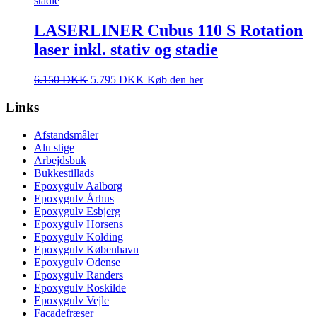
LASERLINER Cubus 110 S Rotation
laser inkl. stativ og stadie
6.150
DKK
5.795
DKK
Køb den her
Links
Afstandsmåler
Alu stige
Arbejdsbuk
Bukkestillads
Epoxygulv Aalborg
Epoxygulv Århus
Epoxygulv Esbjerg
Epoxygulv Horsens
Epoxygulv Kolding
Epoxygulv København
Epoxygulv Odense
Epoxygulv Randers
Epoxygulv Roskilde
Epoxygulv Vejle
Facadefræser