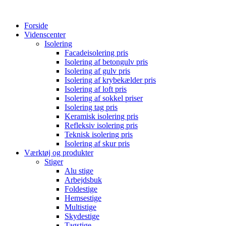
Forside
Videnscenter
Isolering
Facadeisolering pris
Isolering af betongulv pris
Isolering af gulv pris
Isolering af krybekælder pris
Isolering af loft pris
Isolering af sokkel priser
Isolering tag pris
Keramisk isolering pris
Refleksiv isolering pris
Teknisk isolering pris
Isolering af skur pris
Værktøj og produkter
Stiger
Alu stige
Arbejdsbuk
Foldestige
Hemsestige
Multistige
Skydestige
Tagstige