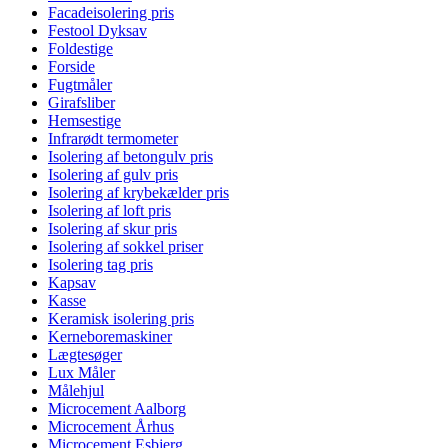
Facadeisolering pris
Festool Dyksav
Foldestige
Forside
Fugtmåler
Girafsliber
Hemsestige
Infrarødt termometer
Isolering af betongulv pris
Isolering af gulv pris
Isolering af krybekælder pris
Isolering af loft pris
Isolering af skur pris
Isolering af sokkel priser
Isolering tag pris
Kapsav
Kasse
Keramisk isolering pris
Kerneboremaskiner
Lægtesøger
Lux Måler
Målehjul
Microcement Aalborg
Microcement Århus
Microcement Esbjerg