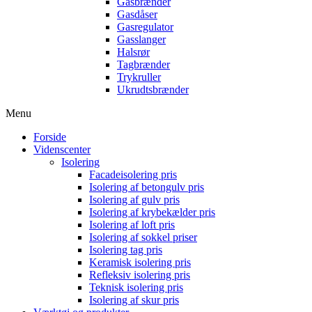
Gasbrænder
Gasdåser
Gasregulator
Gasslanger
Halsrør
Tagbrænder
Trykruller
Ukrudtsbrænder
Menu
Forside
Videnscenter
Isolering
Facadeisolering pris
Isolering af betongulv pris
Isolering af gulv pris
Isolering af krybekælder pris
Isolering af loft pris
Isolering af sokkel priser
Isolering tag pris
Keramisk isolering pris
Refleksiv isolering pris
Teknisk isolering pris
Isolering af skur pris