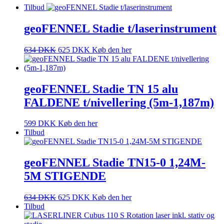
Tilbud
geoFENNEL Stadie t/laserinstrument
634
DKK
625
DKK
Køb den her
geoFENNEL Stadie TN 15 alu
FALDENE t/nivellering (5m-1,187m)
599
DKK
Køb den her
Tilbud
geoFENNEL Stadie TN15-0 1,24M-
5M STIGENDE
634
DKK
625
DKK
Køb den her
Tilbud