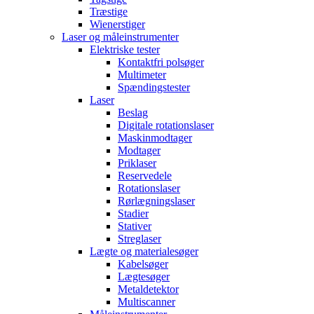
Træstige
Wienerstiger
Laser og måleinstrumenter
Elektriske tester
Kontaktfri polsøger
Multimeter
Spændingstester
Laser
Beslag
Digitale rotationslaser
Maskinmodtager
Modtager
Priklaser
Reservedele
Rotationslaser
Rørlægningslaser
Stadier
Stativer
Streglaser
Lægte og materialesøger
Kabelsøger
Lægtesøger
Metaldetektor
Multiscanner