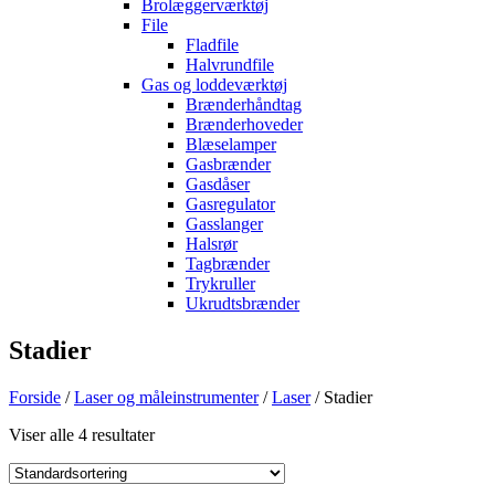
Brolæggerværktøj
File
Fladfile
Halvrundfile
Gas og loddeværktøj
Brænderhåndtag
Brænderhoveder
Blæselamper
Gasbrænder
Gasdåser
Gasregulator
Gasslanger
Halsrør
Tagbrænder
Trykruller
Ukrudtsbrænder
Stadier
Forside
/
Laser og måleinstrumenter
/
Laser
/ Stadier
Viser alle 4 resultater