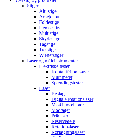
Værktøj og produkter
Stiger
Alu stige
Arbejdsbuk
Foldestige
Hemsestige
Multistige
Skydestige
Tagstige
Træstige
Wienerstiger
Laser og måleinstrumenter
Elektriske tester
Kontaktfri polsøger
Multimeter
Spændingstester
Laser
Beslag
Digitale rotationslaser
Maskinmodtager
Modtager
Priklaser
Reservedele
Rotationslaser
Rørlægningslaser