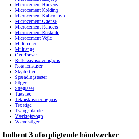
Microcement Horsens
Microcement Kolding
Microcement København
Microcement Odense
Microcement Randers
Microcement Roskilde
Microcement Vejle
Multimeter
Multistige
Overfræser
Refleksiv isolering pris
Rotationslaser
Skydestige
Spændingstester
Stiger
Streglaser
Tagstige
Teknisk isolering pris
Træstige
Tvangsblander
Værktøjsvogn
Wienerstiger
Indhent 3 uforpligtende håndværker