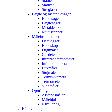
Stadier
Stativer
Streglaser
Lægte og materialesøger
Kabelsøger
Lægtesøger
Metaldetektor
Multiscanner
Måleinstrumenter
Datalogger
Endoskop
Fugtmåler
Gasdetektor
Infrarødt termometer
Infrarødtkamera
Luxmåler
Støjmåler
Termiskkamera
Termometer
Vindmåler
Opmåling
Afstandsmåler
Målehjul
Nivellering
Håndværktøj