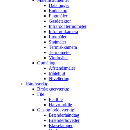
Måleinstrumenter
Datalogger
Endoskop
Fugtmåler
Gasdetektor
Infrarødt termometer
Infrarødtkamera
Luxmåler
Støjmåler
Termiskkamera
Termometer
Vindmåler
Opmåling
Afstandsmåler
Målehjul
Nivellering
Håndværktøj
Brolæggerværktøj
File
Fladfile
Halvrundfile
Gas og loddeværktøj
Brænderhåndtag
Brænderhoveder
Blæselamper