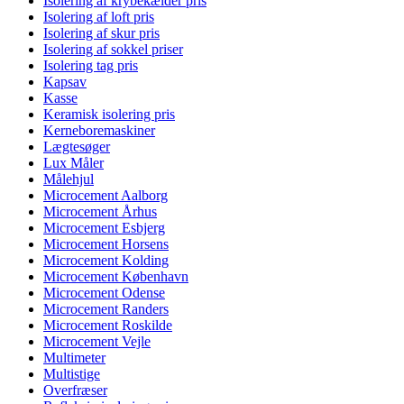
Isolering af krybekælder pris
Isolering af loft pris
Isolering af skur pris
Isolering af sokkel priser
Isolering tag pris
Kapsav
Kasse
Keramisk isolering pris
Kerneboremaskiner
Lægtesøger
Lux Måler
Målehjul
Microcement Aalborg
Microcement Århus
Microcement Esbjerg
Microcement Horsens
Microcement Kolding
Microcement København
Microcement Odense
Microcement Randers
Microcement Roskilde
Microcement Vejle
Multimeter
Multistige
Overfræser