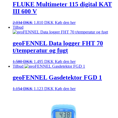
FLUKE Multimeter 115 digital KAT
III 600 V
2.034
DKK
1.810
DKK
Køb den her
Tilbud
geoFENNEL Data logger FHT 70
t/temperatur og fugt
1.580
DKK
1.495
DKK
Køb den her
Tilbud
geoFENNEL Gasdetektor FGD 1
1.154
DKK
1.123
DKK
Køb den her