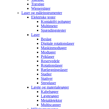
Træstige
Wienerstiger
Laser og måleinstrumenter
Elektriske tester
Kontaktfri polsøger
Multimeter
Spændingstester
Laser
Beslag
Digitale rotationslaser
Maskinmodtager
Modtager
Priklaser
Reservedele
Rotationslaser
Rørlægningslaser
Stadier
Stativer
Streglaser
Lægte og materialesøger
Kabelsøger
Lægtesøger
Metaldetektor
Multiscanner