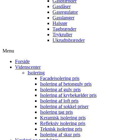
Gasbrænder
Gasdåser
Gasregulator
Gasslanger
Halsrør
Tagbrænder
Trykruller
Ukrudtsbrænder
Menu
Forside
Videnscenter
Isolering
Facadeisolering pris
Isolering af betongulv pris
Isolering af gulv pris
Isolering af krybekælder pris
Isolering af loft pris
Isolering af sokkel priser
Isolering tag pris
Keramisk isolering pris
Refleksiv isolering pris
Teknisk isolering pris
Isolering af skur pris