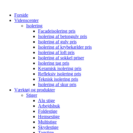
Forside
Videnscenter
Isolering
Facadeisolering pris
Isolering af betongulv pris
Isolering af gulv pris
Isolering af krybekælder pris
Isolering af loft pris
Isolering af sokkel priser
Isolering tag pris
Keramisk isolering pris
Refleksiv isolering pris
Teknisk isolering pris
Isolering af skur pris
Værktøj og produkter
Stiger
Alu stige
Arbejdsbuk
Foldestige
Hemsestige
Multistige
Skydestige
Tagstige