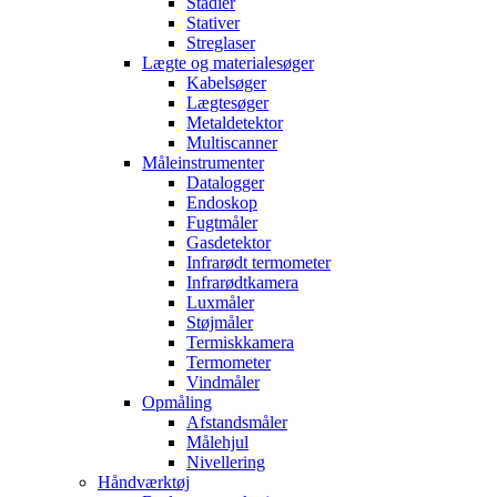
Stadier
Stativer
Streglaser
Lægte og materialesøger
Kabelsøger
Lægtesøger
Metaldetektor
Multiscanner
Måleinstrumenter
Datalogger
Endoskop
Fugtmåler
Gasdetektor
Infrarødt termometer
Infrarødtkamera
Luxmåler
Støjmåler
Termiskkamera
Termometer
Vindmåler
Opmåling
Afstandsmåler
Målehjul
Nivellering
Håndværktøj