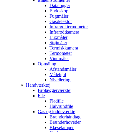
Måleinstrumenter
Datalogger
Endoskop
Fugtmåler
Gasdetektor
Infrarødt termometer
Infrarødtkamera
Luxmåler
Støjmåler
Termiskkamera
Termometer
Vindmåler
Opmåling
Afstandsmåler
Målehjul
Nivellering
Håndværktøj
Brolæggerværktøj
File
Fladfile
Halvrundfile
Gas og loddeværktøj
Brænderhåndtag
Brænderhoveder
Blæselamper