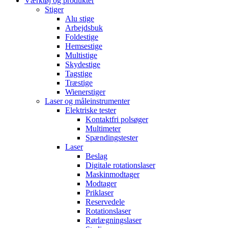
Værktøj og produkter
Stiger
Alu stige
Arbejdsbuk
Foldestige
Hemsestige
Multistige
Skydestige
Tagstige
Træstige
Wienerstiger
Laser og måleinstrumenter
Elektriske tester
Kontaktfri polsøger
Multimeter
Spændingstester
Laser
Beslag
Digitale rotationslaser
Maskinmodtager
Modtager
Priklaser
Reservedele
Rotationslaser
Rørlægningslaser