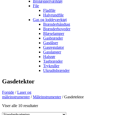
Brolæggerværktøj
File
Fladfile
Halvrundfile
Gas og loddeværktøj
Brænderhåndtag
Brænderhoveder
Blæselamper
Gasbrænder
Gasdåser
Gasregulator
Gasslanger
Halsrør
Tagbrænder
Trykruller
Ukrudtsbrænder
Gasdetektor
Forside
/
Laser og
måleinstrumenter
/
Måleinstrumenter
/ Gasdetektor
Viser alle 10 resultater