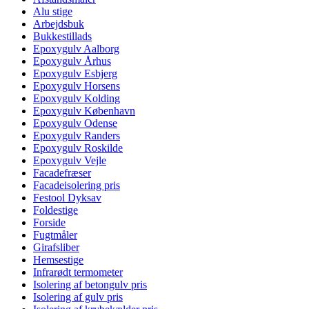
Alu stige
Arbejdsbuk
Bukkestillads
Epoxygulv Aalborg
Epoxygulv Århus
Epoxygulv Esbjerg
Epoxygulv Horsens
Epoxygulv Kolding
Epoxygulv København
Epoxygulv Odense
Epoxygulv Randers
Epoxygulv Roskilde
Epoxygulv Vejle
Facadefræser
Facadeisolering pris
Festool Dyksav
Foldestige
Forside
Fugtmåler
Girafsliber
Hemsestige
Infrarødt termometer
Isolering af betongulv pris
Isolering af gulv pris