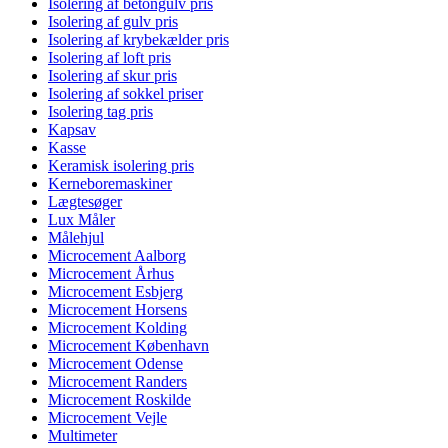
Isolering af betongulv pris
Isolering af gulv pris
Isolering af krybekælder pris
Isolering af loft pris
Isolering af skur pris
Isolering af sokkel priser
Isolering tag pris
Kapsav
Kasse
Keramisk isolering pris
Kerneboremaskiner
Lægtesøger
Lux Måler
Målehjul
Microcement Aalborg
Microcement Århus
Microcement Esbjerg
Microcement Horsens
Microcement Kolding
Microcement København
Microcement Odense
Microcement Randers
Microcement Roskilde
Microcement Vejle
Multimeter