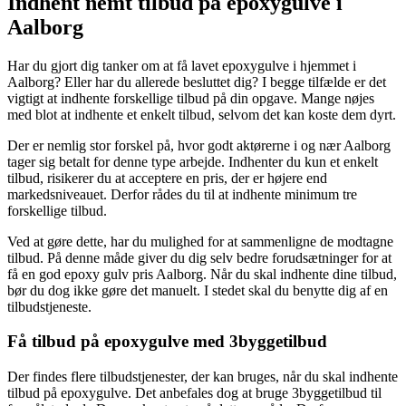
Indhent nemt tilbud på epoxygulve i
Aalborg
Har du gjort dig tanker om at få lavet epoxygulve i hjemmet i
Aalborg? Eller har du allerede besluttet dig? I begge tilfælde er det
vigtigt at indhente forskellige tilbud på din opgave. Mange nøjes
med blot at indhente et enkelt tilbud, selvom det kan koste dem dyrt.
Der er nemlig stor forskel på, hvor godt aktørerne i og nær Aalborg
tager sig betalt for denne type arbejde. Indhenter du kun et enkelt
tilbud, risikerer du at acceptere en pris, der er højere end
markedsniveauet. Derfor rådes du til at indhente minimum tre
forskellige tilbud.
Ved at gøre dette, har du mulighed for at sammenligne de modtagne
tilbud. På denne måde giver du dig selv bedre forudsætninger for at
få en god epoxy gulv pris Aalborg. Når du skal indhente dine tilbud,
bør du dog ikke gøre det manuelt. I stedet skal du benytte dig af en
tilbudstjeneste.
Få tilbud på epoxygulve med 3byggetilbud
Der findes flere tilbudstjenester, der kan bruges, når du skal indhente
tilbud på epoxygulve. Det anbefales dog at bruge 3byggetilbud til