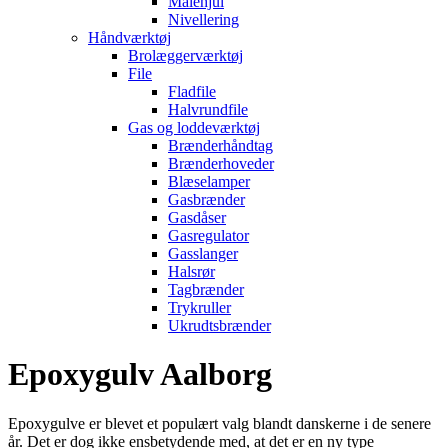
Målehjul
Nivellering
Håndværktøj
Brolæggerværktøj
File
Fladfile
Halvrundfile
Gas og loddeværktøj
Brænderhåndtag
Brænderhoveder
Blæselamper
Gasbrænder
Gasdåser
Gasregulator
Gasslanger
Halsrør
Tagbrænder
Trykruller
Ukrudtsbrænder
Epoxygulv Aalborg
Epoxygulve er blevet et populært valg blandt danskerne i de senere
år. Det er dog ikke ensbetydende med, at det er en ny type