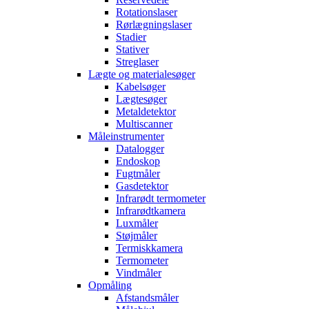
Rotationslaser
Rørlægningslaser
Stadier
Stativer
Streglaser
Lægte og materialesøger
Kabelsøger
Lægtesøger
Metaldetektor
Multiscanner
Måleinstrumenter
Datalogger
Endoskop
Fugtmåler
Gasdetektor
Infrarødt termometer
Infrarødtkamera
Luxmåler
Støjmåler
Termiskkamera
Termometer
Vindmåler
Opmåling
Afstandsmåler