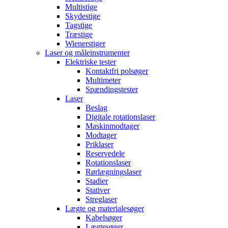
Multistige
Skydestige
Tagstige
Træstige
Wienerstiger
Laser og måleinstrumenter
Elektriske tester
Kontaktfri polsøger
Multimeter
Spændingstester
Laser
Beslag
Digitale rotationslaser
Maskinmodtager
Modtager
Priklaser
Reservedele
Rotationslaser
Rørlægningslaser
Stadier
Stativer
Streglaser
Lægte og materialesøger
Kabelsøger
Lægtesøger