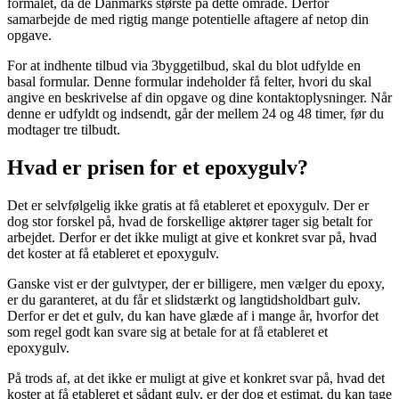
formålet, da de Danmarks største på dette område. Derfor
samarbejde de med rigtig mange potentielle aftagere af netop din
opgave.
For at indhente tilbud via 3byggetilbud, skal du blot udfylde en
basal formular. Denne formular indeholder få felter, hvori du skal
angive en beskrivelse af din opgave og dine kontaktoplysninger. Når
denne er udfyldt og indsendt, går der mellem 24 og 48 timer, før du
modtager tre tilbudt.
Hvad er prisen for et epoxygulv?
Det er selvfølgelig ikke gratis at få etableret et epoxygulv. Der er
dog stor forskel på, hvad de forskellige aktører tager sig betalt for
arbejdet. Derfor er det ikke muligt at give et konkret svar på, hvad
det koster at få etableret et epoxygulv.
Ganske vist er der gulvtyper, der er billigere, men vælger du epoxy,
er du garanteret, at du får et slidstærkt og langtidsholdbart gulv.
Derfor er det et gulv, du kan have glæde af i mange år, hvorfor det
som regel godt kan svare sig at betale for at få etableret et
epoxygulv.
På trods af, at det ikke er muligt at give et konkret svar på, hvad det
koster at få etableret et sådant gulv, er der dog et estimat, du kan tage