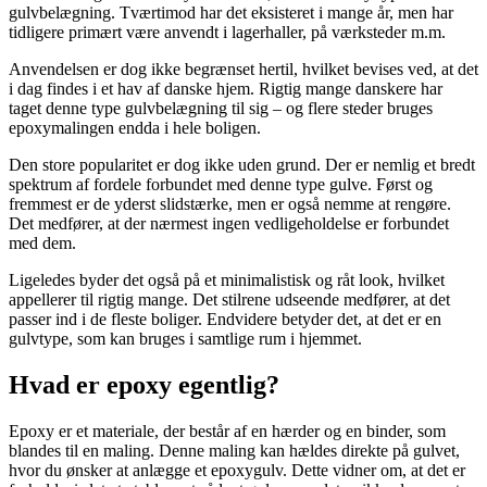
gulvbelægning. Tværtimod har det eksisteret i mange år, men har
tidligere primært være anvendt i lagerhaller, på værksteder m.m.
Anvendelsen er dog ikke begrænset hertil, hvilket bevises ved, at det
i dag findes i et hav af danske hjem. Rigtig mange danskere har
taget denne type gulvbelægning til sig – og flere steder bruges
epoxymalingen endda i hele boligen.
Den store popularitet er dog ikke uden grund. Der er nemlig et bredt
spektrum af fordele forbundet med denne type gulve. Først og
fremmest er de yderst slidstærke, men er også nemme at rengøre.
Det medfører, at der nærmest ingen vedligeholdelse er forbundet
med dem.
Ligeledes byder det også på et minimalistisk og råt look, hvilket
appellerer til rigtig mange. Det stilrene udseende medfører, at det
passer ind i de fleste boliger. Endvidere betyder det, at det er en
gulvtype, som kan bruges i samtlige rum i hjemmet.
Hvad er epoxy egentlig?
Epoxy er et materiale, der består af en hærder og en binder, som
blandes til en maling. Denne maling kan hældes direkte på gulvet,
hvor du ønsker at anlægge et epoxygulv. Dette vidner om, at det er