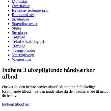
Multistige
Overfræser
Refleksiv isolering pris
Rotationslaser
Skydestige
Spændingstester
Stiger
Streglaser
Tagstige
Teknisk isolering pris
Træstige
Tvangsblander
Værktøjsvogn
Wienerstiger
Indhent 3 uforpligtende håndværker
tilbud
Ønsker du den bedste samlet tilbud? så indhent 3 forskellige
forpligtende tilbud – på den måde sikre du den bedste aftale til netop
dit behov.
Indhent tilbud her