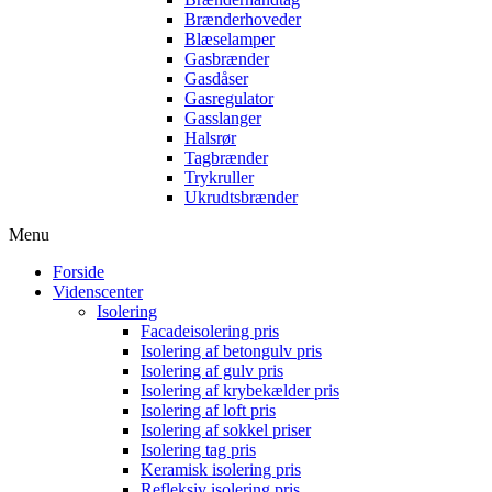
Brænderhoveder
Blæselamper
Gasbrænder
Gasdåser
Gasregulator
Gasslanger
Halsrør
Tagbrænder
Trykruller
Ukrudtsbrænder
Menu
Forside
Videnscenter
Isolering
Facadeisolering pris
Isolering af betongulv pris
Isolering af gulv pris
Isolering af krybekælder pris
Isolering af loft pris
Isolering af sokkel priser
Isolering tag pris
Keramisk isolering pris
Refleksiv isolering pris