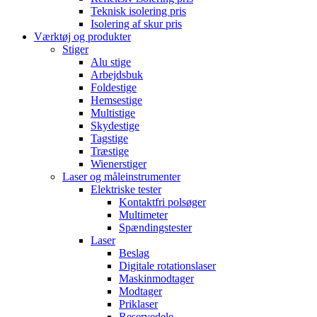
Teknisk isolering pris
Isolering af skur pris
Værktøj og produkter
Stiger
Alu stige
Arbejdsbuk
Foldestige
Hemsestige
Multistige
Skydestige
Tagstige
Træstige
Wienerstiger
Laser og måleinstrumenter
Elektriske tester
Kontaktfri polsøger
Multimeter
Spændingstester
Laser
Beslag
Digitale rotationslaser
Maskinmodtager
Modtager
Priklaser
Reservedele