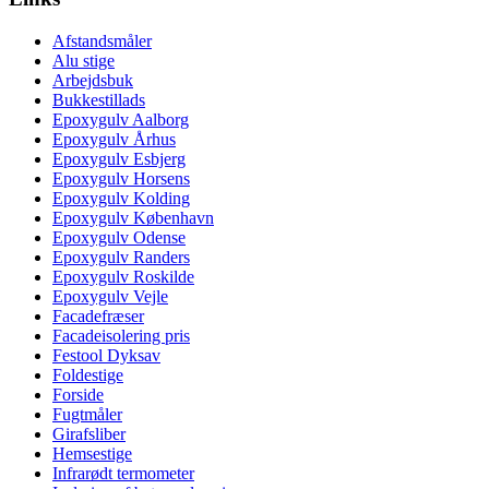
Afstandsmåler
Alu stige
Arbejdsbuk
Bukkestillads
Epoxygulv Aalborg
Epoxygulv Århus
Epoxygulv Esbjerg
Epoxygulv Horsens
Epoxygulv Kolding
Epoxygulv København
Epoxygulv Odense
Epoxygulv Randers
Epoxygulv Roskilde
Epoxygulv Vejle
Facadefræser
Facadeisolering pris
Festool Dyksav
Foldestige
Forside
Fugtmåler
Girafsliber
Hemsestige
Infrarødt termometer