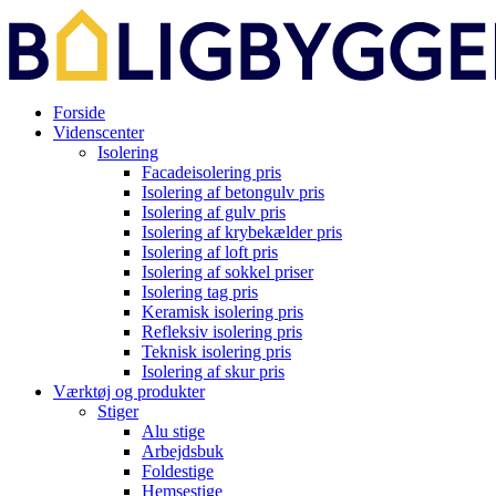
Forside
Videnscenter
Isolering
Facadeisolering pris
Isolering af betongulv pris
Isolering af gulv pris
Isolering af krybekælder pris
Isolering af loft pris
Isolering af sokkel priser
Isolering tag pris
Keramisk isolering pris
Refleksiv isolering pris
Teknisk isolering pris
Isolering af skur pris
Værktøj og produkter
Stiger
Alu stige
Arbejdsbuk
Foldestige
Hemsestige