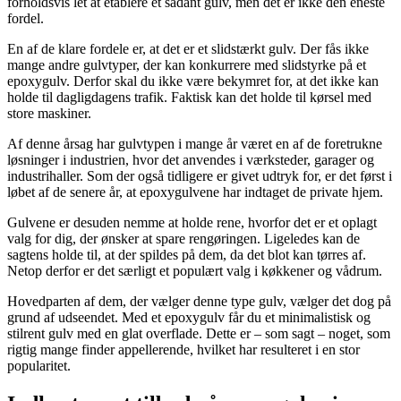
forholdsvis let at etablere et sådant gulv, men det er ikke den eneste
fordel.
En af de klare fordele er, at det er et slidstærkt gulv. Der fås ikke
mange andre gulvtyper, der kan konkurrere med slidstyrke på et
epoxygulv. Derfor skal du ikke være bekymret for, at det ikke kan
holde til dagligdagens trafik. Faktisk kan det holde til kørsel med
store maskiner.
Af denne årsag har gulvtypen i mange år været en af de foretrukne
løsninger i industrien, hvor det anvendes i værksteder, garager og
industrihaller. Som der også tidligere er givet udtryk for, er det først i
løbet af de senere år, at epoxygulvene har indtaget de private hjem.
Gulvene er desuden nemme at holde rene, hvorfor det er et oplagt
valg for dig, der ønsker at spare rengøringen. Ligeledes kan de
sagtens holde til, at der spildes på dem, da det blot kan tørres af.
Netop derfor er det særligt et populært valg i køkkener og vådrum.
Hovedparten af dem, der vælger denne type gulv, vælger det dog på
grund af udseendet. Med et epoxygulv får du et minimalistisk og
stilrent gulv med en glat overflade. Dette er – som sagt – noget, som
rigtig mange finder appellerende, hvilket har resulteret i en stor
popularitet.