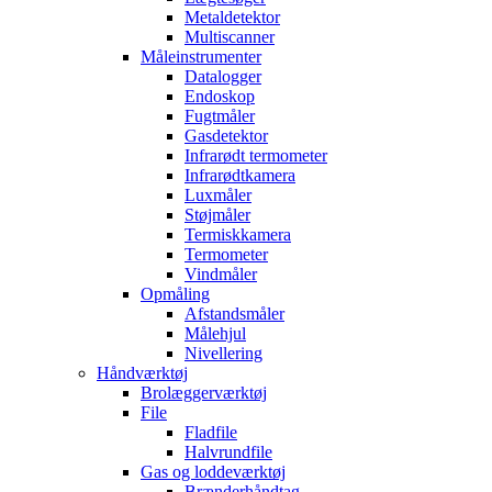
Metaldetektor
Multiscanner
Måleinstrumenter
Datalogger
Endoskop
Fugtmåler
Gasdetektor
Infrarødt termometer
Infrarødtkamera
Luxmåler
Støjmåler
Termiskkamera
Termometer
Vindmåler
Opmåling
Afstandsmåler
Målehjul
Nivellering
Håndværktøj
Brolæggerværktøj
File
Fladfile
Halvrundfile
Gas og loddeværktøj
Brænderhåndtag