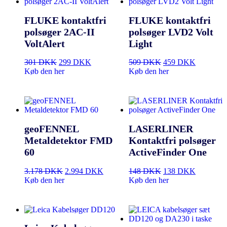
FLUKE kontaktfri
FLUKE kontaktfri
polsøger 2AC-II
polsøger LVD2 Volt
VoltAlert
Light
301
DKK
299
DKK
509
DKK
459
DKK
Køb den her
Køb den her
geoFENNEL
LASERLINER
Metaldetektor FMD
Kontaktfri polsøger
60
ActiveFinder One
3.178
DKK
2.994
DKK
148
DKK
138
DKK
Køb den her
Køb den her