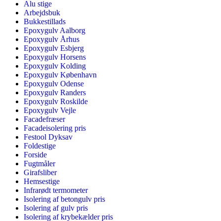
Alu stige
Arbejdsbuk
Bukkestillads
Epoxygulv Aalborg
Epoxygulv Århus
Epoxygulv Esbjerg
Epoxygulv Horsens
Epoxygulv Kolding
Epoxygulv København
Epoxygulv Odense
Epoxygulv Randers
Epoxygulv Roskilde
Epoxygulv Vejle
Facadefræser
Facadeisolering pris
Festool Dyksav
Foldestige
Forside
Fugtmåler
Girafsliber
Hemsestige
Infrarødt termometer
Isolering af betongulv pris
Isolering af gulv pris
Isolering af krybekælder pris