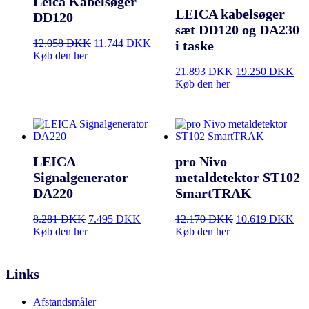
Leica Kabelsøger
LEICA kabelsøger
DD120
sæt DD120 og DA230
12.058
DKK
11.744
DKK
i taske
Køb den her
21.893
DKK
19.250
DKK
Køb den her
LEICA
pro Nivo
Signalgenerator
metaldetektor ST102
DA220
SmartTRAK
8.281
DKK
7.495
DKK
12.170
DKK
10.619
DKK
Køb den her
Køb den her
Links
Afstandsmåler