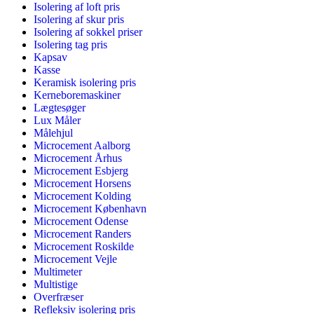
Isolering af loft pris
Isolering af skur pris
Isolering af sokkel priser
Isolering tag pris
Kapsav
Kasse
Keramisk isolering pris
Kerneboremaskiner
Lægtesøger
Lux Måler
Målehjul
Microcement Aalborg
Microcement Århus
Microcement Esbjerg
Microcement Horsens
Microcement Kolding
Microcement København
Microcement Odense
Microcement Randers
Microcement Roskilde
Microcement Vejle
Multimeter
Multistige
Overfræser
Refleksiv isolering pris