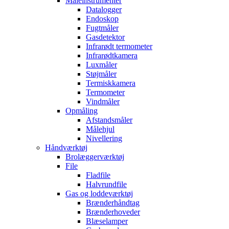
Måleinstrumenter
Datalogger
Endoskop
Fugtmåler
Gasdetektor
Infrarødt termometer
Infrarødtkamera
Luxmåler
Støjmåler
Termiskkamera
Termometer
Vindmåler
Opmåling
Afstandsmåler
Målehjul
Nivellering
Håndværktøj
Brolæggerværktøj
File
Fladfile
Halvrundfile
Gas og loddeværktøj
Brænderhåndtag
Brænderhoveder
Blæselamper