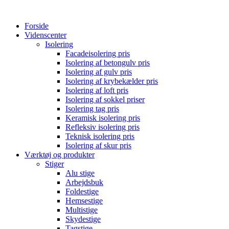
Forside
Videnscenter
Isolering
Facadeisolering pris
Isolering af betongulv pris
Isolering af gulv pris
Isolering af krybekælder pris
Isolering af loft pris
Isolering af sokkel priser
Isolering tag pris
Keramisk isolering pris
Refleksiv isolering pris
Teknisk isolering pris
Isolering af skur pris
Værktøj og produkter
Stiger
Alu stige
Arbejdsbuk
Foldestige
Hemsestige
Multistige
Skydestige
Tagstige