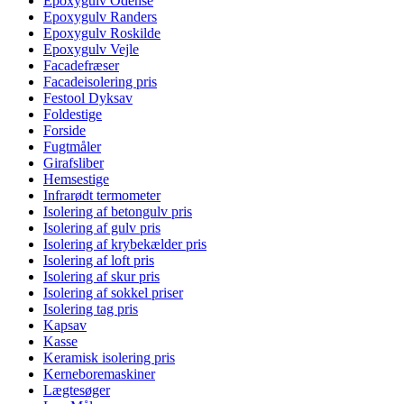
Epoxygulv Odense
Epoxygulv Randers
Epoxygulv Roskilde
Epoxygulv Vejle
Facadefræser
Facadeisolering pris
Festool Dyksav
Foldestige
Forside
Fugtmåler
Girafsliber
Hemsestige
Infrarødt termometer
Isolering af betongulv pris
Isolering af gulv pris
Isolering af krybekælder pris
Isolering af loft pris
Isolering af skur pris
Isolering af sokkel priser
Isolering tag pris
Kapsav
Kasse
Keramisk isolering pris
Kerneboremaskiner
Lægtesøger