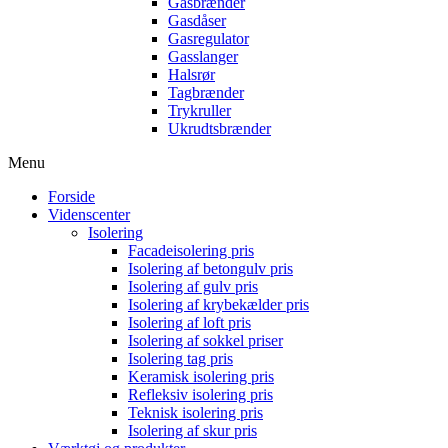
Gasbrænder
Gasdåser
Gasregulator
Gasslanger
Halsrør
Tagbrænder
Trykruller
Ukrudtsbrænder
Menu
Forside
Videnscenter
Isolering
Facadeisolering pris
Isolering af betongulv pris
Isolering af gulv pris
Isolering af krybekælder pris
Isolering af loft pris
Isolering af sokkel priser
Isolering tag pris
Keramisk isolering pris
Refleksiv isolering pris
Teknisk isolering pris
Isolering af skur pris