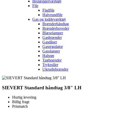
Brolæggerværktøj
File
Fladfile
Halvrundfile
Gas og loddeværktøj
Brænderhåndtag
Brænderhoveder
Blæselamper
Gasbrænder
Gasdåser
Gasregulator
Gasslanger
Halsrør
Tagbrænder
Trykruller
Ukrudtsbrænder
SIEVERT Standard håndtag 3/8" LH
Hurtig levering
Billig fragt
Prismatch