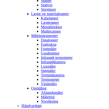
Stadier
Stativer
Streglaser
Lægte og materialesøger
Kabelsøger
Lægtesøger
Metaldetektor
Multiscanner
Måleinstrumenter
Datalogger
Endoskop
Fugtmåler
Gasdetektor
Infrarødt termometer
Infrarødtkamera
Luxmåler
Støjmåler
Termiskkamera
Termometer
Vindmåler
Opmåling
Afstandsmåler
Målehjul
Nivellering
Håndværktøj