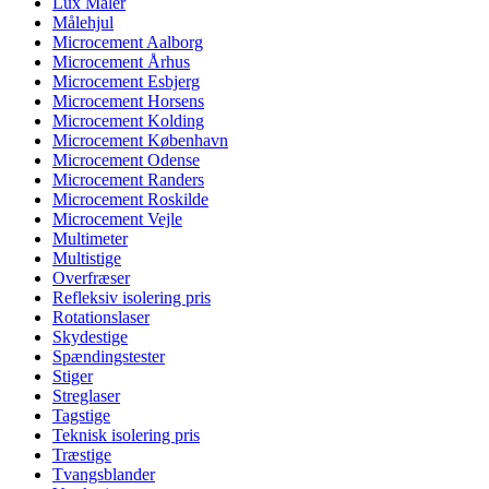
Lux Måler
Målehjul
Microcement Aalborg
Microcement Århus
Microcement Esbjerg
Microcement Horsens
Microcement Kolding
Microcement København
Microcement Odense
Microcement Randers
Microcement Roskilde
Microcement Vejle
Multimeter
Multistige
Overfræser
Refleksiv isolering pris
Rotationslaser
Skydestige
Spændingstester
Stiger
Streglaser
Tagstige
Teknisk isolering pris
Træstige
Tvangsblander