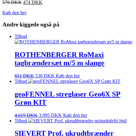
576
DKK
474
DKK
Køb den her
Andre kiggede også på
Tilbud
ROTHENBERGER RoMaxi
tagbrændersæt m/5 m slange
651
DKK
536
DKK
Køb den her
Tilbud
geoFENNEL streglaser Geo6X SP
Grøn KIT
4.619
DKK
3.995
DKK
Køb den her
Tilbud
SIEVERT Prof. ukrudtbrænder