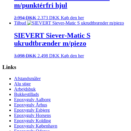
m/punktérfri hjul
2.994
DKK
2.373
DKK
Køb den her
Tilbud
SIEVERT Siever-Matic S
ukrudtbrænder m/piezo
3.098
DKK
2.498
DKK
Køb den her
Links
Afstandsmåler
Alu stige
Arbejdsbuk
Bukkestillads
Epoxygulv Aalborg
Epoxygulv Århus
Epoxygulv Esbjerg
Epoxygulv Horsens
Epoxygulv Kolding
Epoxygulv København