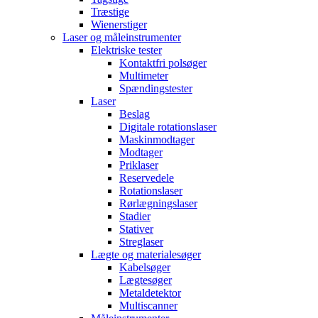
Træstige
Wienerstiger
Laser og måleinstrumenter
Elektriske tester
Kontaktfri polsøger
Multimeter
Spændingstester
Laser
Beslag
Digitale rotationslaser
Maskinmodtager
Modtager
Priklaser
Reservedele
Rotationslaser
Rørlægningslaser
Stadier
Stativer
Streglaser
Lægte og materialesøger
Kabelsøger
Lægtesøger
Metaldetektor
Multiscanner