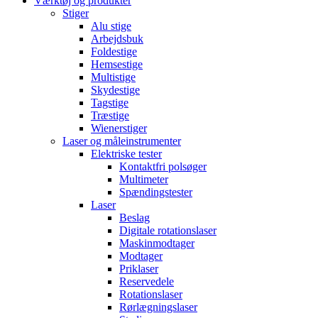
Værktøj og produkter
Stiger
Alu stige
Arbejdsbuk
Foldestige
Hemsestige
Multistige
Skydestige
Tagstige
Træstige
Wienerstiger
Laser og måleinstrumenter
Elektriske tester
Kontaktfri polsøger
Multimeter
Spændingstester
Laser
Beslag
Digitale rotationslaser
Maskinmodtager
Modtager
Priklaser
Reservedele
Rotationslaser
Rørlægningslaser