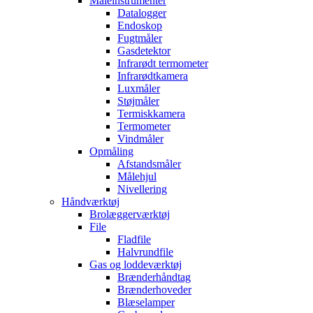
Måleinstrumenter
Datalogger
Endoskop
Fugtmåler
Gasdetektor
Infrarødt termometer
Infrarødtkamera
Luxmåler
Støjmåler
Termiskkamera
Termometer
Vindmåler
Opmåling
Afstandsmåler
Målehjul
Nivellering
Håndværktøj
Brolæggerværktøj
File
Fladfile
Halvrundfile
Gas og loddeværktøj
Brænderhåndtag
Brænderhoveder
Blæselamper