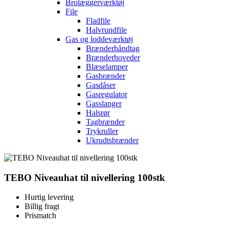
Brolæggerværktøj
File
Fladfile
Halvrundfile
Gas og loddeværktøj
Brænderhåndtag
Brænderhoveder
Blæselamper
Gasbrænder
Gasdåser
Gasregulator
Gasslanger
Halsrør
Tagbrænder
Trykruller
Ukrudtsbrænder
TEBO Niveauhat til nivellering 100stk
Hurtig levering
Billig fragt
Prismatch