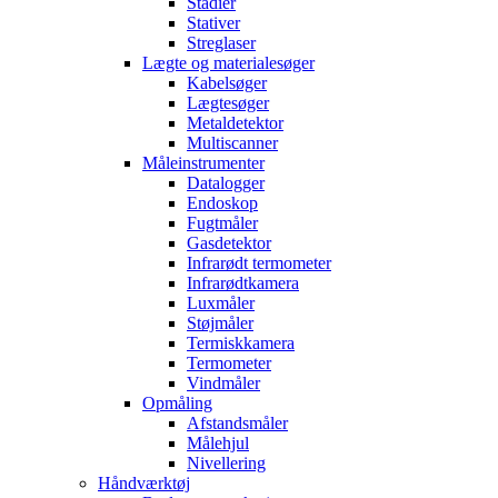
Stadier
Stativer
Streglaser
Lægte og materialesøger
Kabelsøger
Lægtesøger
Metaldetektor
Multiscanner
Måleinstrumenter
Datalogger
Endoskop
Fugtmåler
Gasdetektor
Infrarødt termometer
Infrarødtkamera
Luxmåler
Støjmåler
Termiskkamera
Termometer
Vindmåler
Opmåling
Afstandsmåler
Målehjul
Nivellering
Håndværktøj