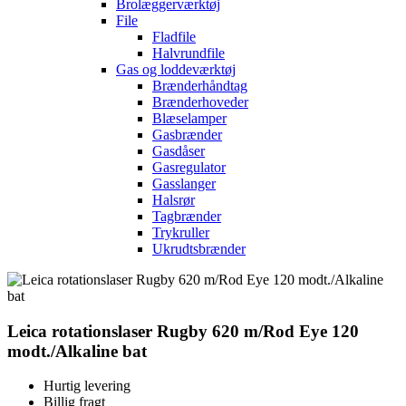
Brolæggerværktøj
File
Fladfile
Halvrundfile
Gas og loddeværktøj
Brænderhåndtag
Brænderhoveder
Blæselamper
Gasbrænder
Gasdåser
Gasregulator
Gasslanger
Halsrør
Tagbrænder
Trykruller
Ukrudtsbrænder
Leica rotationslaser Rugby 620 m/Rod Eye 120
modt./Alkaline bat
Hurtig levering
Billig fragt