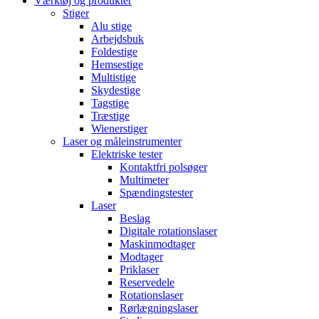
Værktøj og produkter
Stiger
Alu stige
Arbejdsbuk
Foldestige
Hemsestige
Multistige
Skydestige
Tagstige
Træstige
Wienerstiger
Laser og måleinstrumenter
Elektriske tester
Kontaktfri polsøger
Multimeter
Spændingstester
Laser
Beslag
Digitale rotationslaser
Maskinmodtager
Modtager
Priklaser
Reservedele
Rotationslaser
Rørlægningslaser