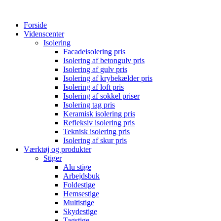
Forside
Videnscenter
Isolering
Facadeisolering pris
Isolering af betongulv pris
Isolering af gulv pris
Isolering af krybekælder pris
Isolering af loft pris
Isolering af sokkel priser
Isolering tag pris
Keramisk isolering pris
Refleksiv isolering pris
Teknisk isolering pris
Isolering af skur pris
Værktøj og produkter
Stiger
Alu stige
Arbejdsbuk
Foldestige
Hemsestige
Multistige
Skydestige
Tagstige