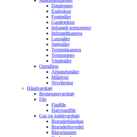
Måleinstrumenter
Datalogger
Endoskop
Fugtmåler
Gasdetektor
Infrarødt termometer
Infrarødtkamera
Luxmåler
Støjmåler
Termiskkamera
Termometer
Vindmåler
Opmåling
Afstandsmåler
Målehjul
Nivellering
Håndværktøj
Brolæggerværktøj
File
Fladfile
Halvrundfile
Gas og loddeværktøj
Brænderhåndtag
Brænderhoveder
Blæselamper