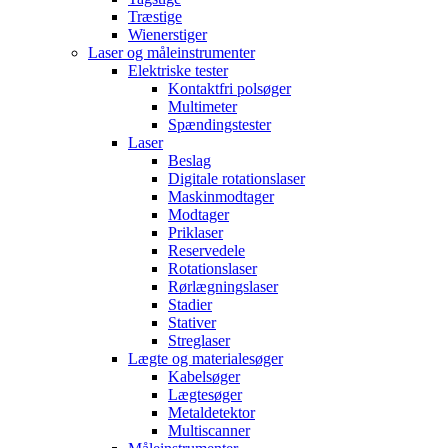
Træstige
Wienerstiger
Laser og måleinstrumenter
Elektriske tester
Kontaktfri polsøger
Multimeter
Spændingstester
Laser
Beslag
Digitale rotationslaser
Maskinmodtager
Modtager
Priklaser
Reservedele
Rotationslaser
Rørlægningslaser
Stadier
Stativer
Streglaser
Lægte og materialesøger
Kabelsøger
Lægtesøger
Metaldetektor
Multiscanner