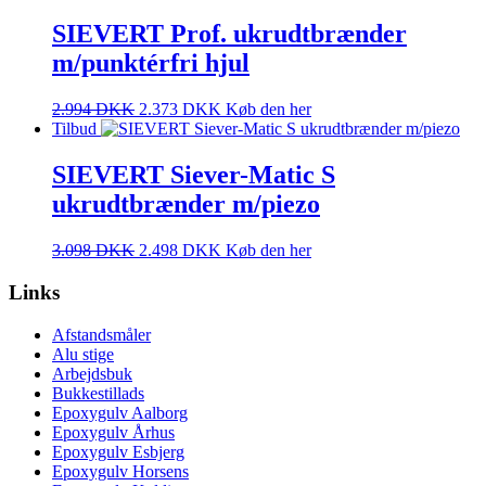
SIEVERT Prof. ukrudtbrænder
m/punktérfri hjul
2.994
DKK
2.373
DKK
Køb den her
Tilbud
SIEVERT Siever-Matic S
ukrudtbrænder m/piezo
3.098
DKK
2.498
DKK
Køb den her
Links
Afstandsmåler
Alu stige
Arbejdsbuk
Bukkestillads
Epoxygulv Aalborg
Epoxygulv Århus
Epoxygulv Esbjerg
Epoxygulv Horsens