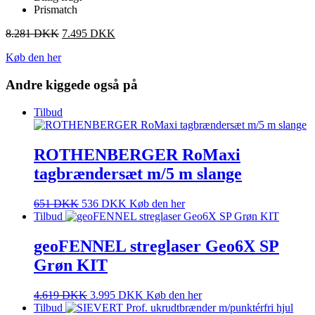
Prismatch
8.281
DKK
7.495
DKK
Køb den her
Andre kiggede også på
Tilbud
ROTHENBERGER RoMaxi
tagbrændersæt m/5 m slange
651
DKK
536
DKK
Køb den her
Tilbud
geoFENNEL streglaser Geo6X SP
Grøn KIT
4.619
DKK
3.995
DKK
Køb den her
Tilbud