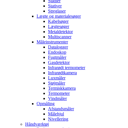
Stadier
Stativer
Streglaser
Lægte og materialesøger
Kabelsøger
Lægtesøger
Metaldetektor
Multiscanner
Måleinstrumenter
Datalogger
Endoskop
Fugtmåler
Gasdetektor
Infrarødt termometer
Infrarødtkamera
Luxmåler
Støjmåler
Termiskkamera
Termometer
Vindmåler
Opmåling
Afstandsmåler
Målehjul
Nivellering
Håndværktøj