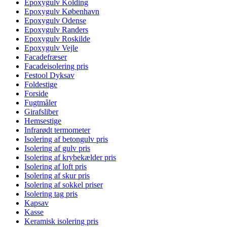
Epoxygulv Kolding
Epoxygulv København
Epoxygulv Odense
Epoxygulv Randers
Epoxygulv Roskilde
Epoxygulv Vejle
Facadefræser
Facadeisolering pris
Festool Dyksav
Foldestige
Forside
Fugtmåler
Girafsliber
Hemsestige
Infrarødt termometer
Isolering af betongulv pris
Isolering af gulv pris
Isolering af krybekælder pris
Isolering af loft pris
Isolering af skur pris
Isolering af sokkel priser
Isolering tag pris
Kapsav
Kasse
Keramisk isolering pris