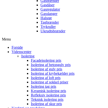
Gasbrænder
Gasdåser
Gasregulator
Gasslanger
Halsrør
Tagbrænder
Trykruller
Ukrudtsbrænder
Menu
Forside
Videnscenter
Isolering
Facadeisolering pris
Isolering af betongulv pris
Isolering af gulv pris
Isolering af krybekælder pris
Isolering af loft pris
Isolering af sokkel priser
Isolering tag pris
Keramisk isolering pris
Refleksiv isolering pris
Teknisk isolering pris
Isolering af skur pris