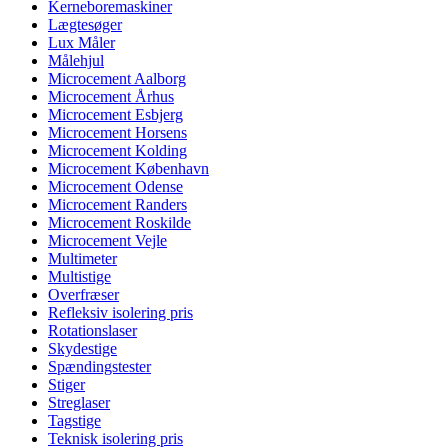
Kerneboremaskiner
Lægtesøger
Lux Måler
Målehjul
Microcement Aalborg
Microcement Århus
Microcement Esbjerg
Microcement Horsens
Microcement Kolding
Microcement København
Microcement Odense
Microcement Randers
Microcement Roskilde
Microcement Vejle
Multimeter
Multistige
Overfræser
Refleksiv isolering pris
Rotationslaser
Skydestige
Spændingstester
Stiger
Streglaser
Tagstige
Teknisk isolering pris