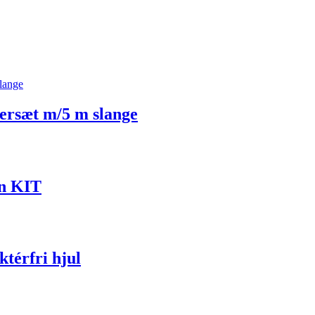
sæt m/5 m slange
n KIT
térfri hjul