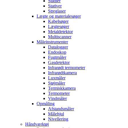
Stadier
Stativer
Streglaser
Lægte og materialesøger
Kabelsøger
Lægtesøger
Metaldetektor
Multiscanner
Måleinstrumenter
Datalogger
Endoskop
Fugtmåler
Gasdetektor
Infrarødt termometer
Infrarødtkamera
Luxmåler
Støjmåler
Termiskkamera
Termometer
Vindmåler
Opmåling
Afstandsmåler
Målehjul
Nivellering
Håndværktøj