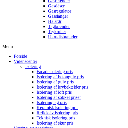
Gasbrænder
Gasdåser
Gasregulator
Gasslanger
Halsrør
Tagbrænder
Trykruller
Ukrudtsbrænder
Menu
Forside
Videnscenter
Isolering
Facadeisolering pris
Isolering af betongulv pris
Isolering af gulv pris
Isolering af krybekælder pris
Isolering af loft pris
Isolering af sokkel priser
Isolering tag pris
Keramisk isolering pris
Refleksiv isolering pris
Teknisk isolering pris
Isolering af skur pris