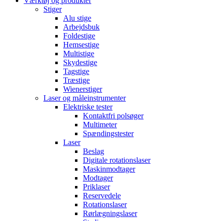
Værktøj og produkter
Stiger
Alu stige
Arbejdsbuk
Foldestige
Hemsestige
Multistige
Skydestige
Tagstige
Træstige
Wienerstiger
Laser og måleinstrumenter
Elektriske tester
Kontaktfri polsøger
Multimeter
Spændingstester
Laser
Beslag
Digitale rotationslaser
Maskinmodtager
Modtager
Priklaser
Reservedele
Rotationslaser
Rørlægningslaser