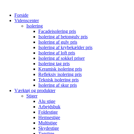
Forside
Videnscenter
Isolering
Facadeisolering pris
Isolering af betongulv pris
Isolering af gulv pris
Isolering af krybekælder pris
Isolering af loft pris
Isolering af sokkel priser
Isolering tag pris
Keramisk isolering pris
Refleksiv isolering pris
Teknisk isolering pris
Isolering af skur pris
Værktøj og produkter
Stiger
Alu stige
Arbejdsbuk
Foldestige
Hemsestige
Multistige
Skydestige
Tagstige