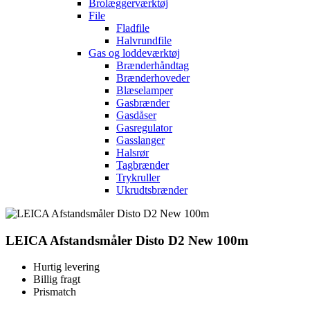
Brolæggerværktøj
File
Fladfile
Halvrundfile
Gas og loddeværktøj
Brænderhåndtag
Brænderhoveder
Blæselamper
Gasbrænder
Gasdåser
Gasregulator
Gasslanger
Halsrør
Tagbrænder
Trykruller
Ukrudtsbrænder
LEICA Afstandsmåler Disto D2 New 100m
Hurtig levering
Billig fragt
Prismatch