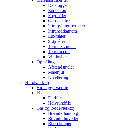
Måleinstrumenter
Datalogger
Endoskop
Fugtmåler
Gasdetektor
Infrarødt termometer
Infrarødtkamera
Luxmåler
Støjmåler
Termiskkamera
Termometer
Vindmåler
Opmåling
Afstandsmåler
Målehjul
Nivellering
Håndværktøj
Brolæggerværktøj
File
Fladfile
Halvrundfile
Gas og loddeværktøj
Brænderhåndtag
Brænderhoveder
Blæselamper