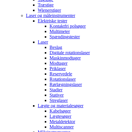
Træstige
Wienerstiger
Laser og måleinstrumenter
Elektriske tester
Kontaktfri polsøger
Multimeter
Spændingstester
Laser
Beslag
Digitale rotationslaser
Maskinmodtager
Modtager
Priklaser
Reservedele
Rotationslaser
Rørlægningslaser
Stadier
Stativer
Streglaser
Lægte og materialesøger
Kabelsøger
Lægtesøger
Metaldetektor
Multiscanner