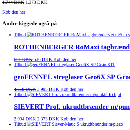
1.744
DKK
1.373
DKK
Køb den her
Andre kiggede også på
Tilbud
ROTHENBERGER RoMaxi tagbrænder
651
DKK
536
DKK
Køb den her
Tilbud
geoFENNEL streglaser Geo6X SP Grø
4.619
DKK
3.995
DKK
Køb den her
Tilbud
SIEVERT Prof. ukrudtbrænder m/punk
2.994
DKK
2.373
DKK
Køb den her
Tilbud